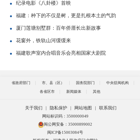
纪录电影《八卦楼》首映
福建：种下的不仅是树，更是扎根本土的气韵
厦门莲塘别墅群：百年侨厝长出新故事
花窗外，铁轨山河缓缓来
福建歌声室内合唱音乐会亮相国家大剧院
省政府部门
市、县（区）
国务院部门
中央驻闽机构
各省区市
新闻媒体
其他
关于我们
|
隐私保护
|
网站地图
|
联系我们
网站标识码：3500000049
闽公网安备：35000899002
闽ICP备15003084号