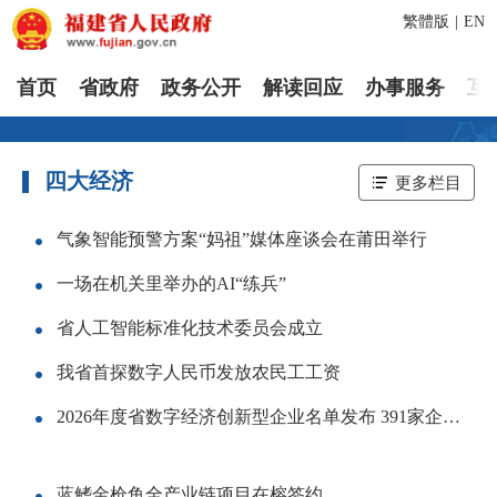
繁體版
|
EN
首页
省政府
政务公开
解读回应
办事服务
互
四大经济
更多栏目
气象智能预警方案“妈祖”媒体座谈会在莆田举行
一场在机关里举办的AI“练兵”
省人工智能标准化技术委员会成立
我省首探数字人民币发放农民工工资
2026年度省数字经济创新型企业名单发布 391家企业入选
蓝鳍金枪鱼全产业链项目在榕签约