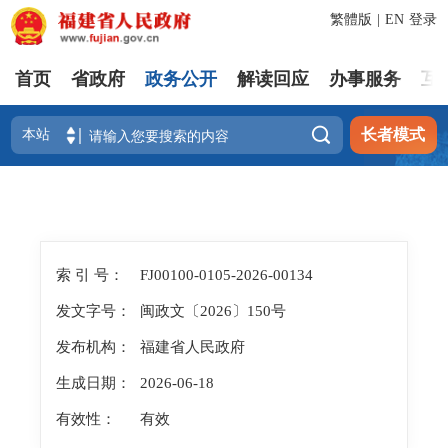
繁體版
|
EN
登录
首页
省政府
政务公开
解读回应
办事服务
互

长者模式
索 引 号：
FJ00100-0105-2026-00134
发文字号：
闽政文〔2026〕150号
发布机构：
福建省人民政府
生成日期：
2026-06-18
有效性：
有效