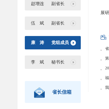
协
赵增连
副省长
展
伍 斌
副省长
分

康 涛
党组成员
省
第
李 斌
秘书长
2
福
我
省长信箱