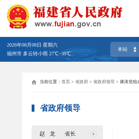
2026年08月08日
星期六
福州市
多云转小雨
27℃~39℃
当前位置：
首页
>
省政府
>
省政府领导
>
康涛党组

省政府领导
赵 龙
省长