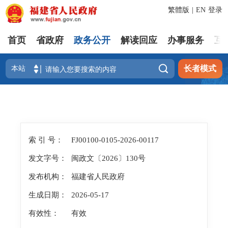
繁體版
|
EN
登录
首页
省政府
政务公开
解读回应
办事服务
互

长者模式
索 引 号：
FJ00100-0105-2026-00117
发文字号：
闽政文〔2026〕130号
发布机构：
福建省人民政府
生成日期：
2026-05-17
有效性：
有效