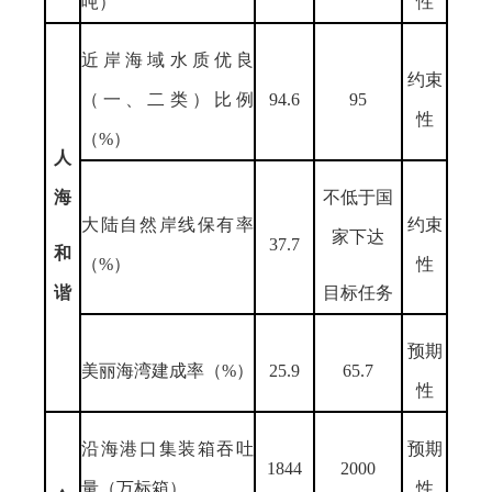
吨）
性
近岸海域水质优良
约束
（一、二类）比例
94.6
95
性
（%）
人
海
不低于国
大陆自然岸线保有率
约束
家下达
37.7
和
（%）
性
谐
目标任务
预期
美丽海湾建成率（%）
25.9
65.7
性
沿海港口集装箱吞吐
预期
1844
2000
量（万标箱）
性