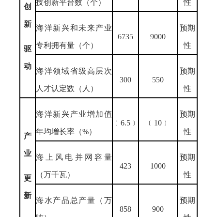
技创新平台数（个）
性
创
新
海洋新兴和未来产业
预期
6735
9000
专利拥有量（个）
性
驱
动
海洋领域省级高层次
预期
300
550
人才认定数（人）
性
海洋新兴产业增加值
预期
﹝6.5﹞
﹝10﹞
年均增长率（%）
性
产
业
海上风电并网容量
预期
423
1000
（万千瓦）
性
更
新
海水产品总产量（万
预期
858
900