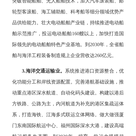
突破智能船舶、无人船舶技术，加大汽车滚装船、邮
轮型客滚船、海工辅助船、科考船等细分领域优势产
品供给能力。壮大电动船舶产业链，持续推进电动船
舶示范推广，投运电动船舶160艘以上，加快打造国
际领先的电动船舶特色产业基地。到2030年，全省船
舶与海洋工程装备制造规上企业营收达260亿元。
3.海洋交通运输业。
系统推进港口资源整合，优
化功能分工和岸线资源配置。完善港航基础设施，推
动重点港区深水航道、自动化码头建设。构建以港后
方铁路、公路为主，内河航道为补充的港区集疏运体
系，打造海铁、江海多式联运立体网络。做大做强厦
门东南国际航运中心、福州国际深水大港，建设高端