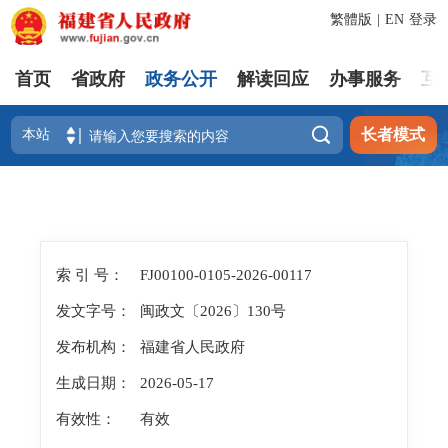
繁體版
|
EN
登录
首页
省政府
政务公开
解读回应
办事服务
互

长者模式
索 引 号：
FJ00100-0105-2026-00117
发文字号：
闽政文〔2026〕130号
发布机构：
福建省人民政府
生成日期：
2026-05-17
有效性：
有效