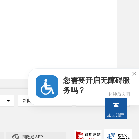

您需要开启无障碍服
务吗？
13秒后关闭
新闻媒体
其他
返回顶部

闽政通APP