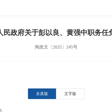
人民政府关于彭以良、黄强中职务任
闽政文〔2025〕245号
全真版
文字版