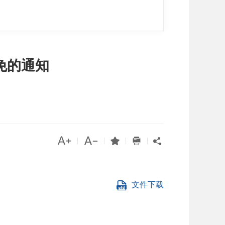
免的通知




|
|
|
|

文件下载