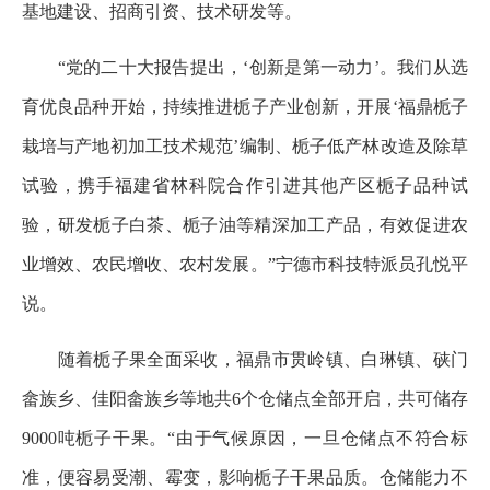
基地建设、招商引资、技术研发等。
“党的二十大报告提出，‘创新是第一动力’。我们从选
育优良品种开始，持续推进栀子产业创新，开展‘福鼎栀子
栽培与产地初加工技术规范’编制、栀子低产林改造及除草
试验，携手福建省林科院合作引进其他产区栀子品种试
验，研发栀子白茶、栀子油等精深加工产品，有效促进农
业增效、农民增收、农村发展。”宁德市科技特派员孔悦平
说。
随着栀子果全面采收，福鼎市贯岭镇、白琳镇、硖门
畲族乡、佳阳畲族乡等地共6个仓储点全部开启，共可储存
9000吨栀子干果。“由于气候原因，一旦仓储点不符合标
准，便容易受潮、霉变，影响栀子干果品质。仓储能力不