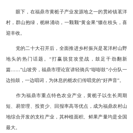
眼下，在福鼎市黄栀子产业发源地之一的贯岭镇茗洋
村，群山抱绿，栀林涌动，一颗颗“黄金果”缀在枝头，喜
迎丰收。
党的二十大召开后，全面推进乡村振兴是茗洋村山野
地头的热门话题。“打赢脱贫攻坚战，鼓足干劲翻新
篇……”山坡旁，福鼎市理论宣讲轻骑兵“嘭嘭鼓”小分队一
边拍鼓，一边唱词，为休息的栀农们传唱党的“好声音”。
作为福鼎市重点特色农业产业，黄栀子以生长周期
短、易管理、投资少、回报率高等优点，成为福鼎农村山
地综合开发的支柱产业，其种植面积、鲜果产量均是全国
最大。