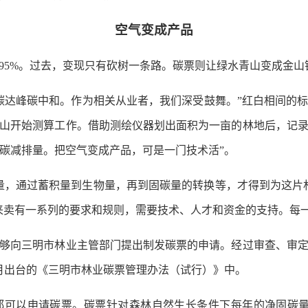
空气变成产品
5%。过去，变现只有砍树一条路。碳票则让绿水青山变成金山
峰碳中和。作为相关从业者，我们深受鼓舞。”红白相间的标
山开始测算工作。借助测绘仪器划出面积为一亩的林地后，记
是碳减排量。把空气变成产品，可是一门技术活”。
，通过蓄积量到生物量，再到固碳量的转换等，才得到为这片林
来卖有一系列的要求和规则，需要技术、人才和资金的支持。每
向三明市林业主管部门提出制发碳票的申请。经过审查、审定
月出台的《三明市林业碳票管理办法（试行）》中。
以申请碳票。碳票针对森林自然生长条件下每年的净固碳量