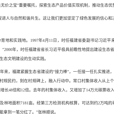
无价之宝”重要嘱托，探索生态产品价值实现机制，推动生态优
进人与自然和谐共生。这让我们更加坚定了绿色发展的信心和决
和实践地。1997年4月11日，时任福建省委副书记习近平
。”2000年，时任福建省省长习近平极具前瞻性地提出建设生态省
生态文明建设的生动实践。
来，福建紧握生态省建设的“接力棒”，一任接一任扎实推进
村规民约，刻在村规碑上，融入行动中。常口村集体收入从上个世
分别增长48倍和12倍。去年的村集体收入，又增加了14万元碳票收
地面积7181亩。经第三方检测机构核算，可达到约2万吨的碳
能拿到一笔分红了。”张林顺说。