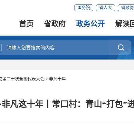
国务院
省人大
省政协
首页
省政府
政务公开
解读

党第二十次全国代表大会
>
非凡十年
·非凡这十年丨常口村：青山“打包”