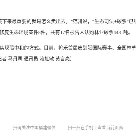
来最重要的就是怎么卖出去。”范凯说，“生态司法+碳票”已经率
复生态环境案件8件，共有17名被告人认购林业碳票4481吨。
现碳中和的方式。目前，将乐首届皮划艇国际赛事、全国林草
者 马丹凤 通讯员 赖虹敏 黄言亮）
扫码关注中国福建微信
扫一扫在手机上查看当前页面