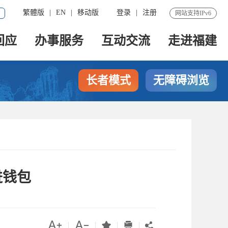
繁體版
|
EN
|
移动版
登录
|
注册
网站支持IPv6
回应
办事服务
互动交流
走进福建
长者模式
无障碍浏览
进钱包




|
|
|
|
