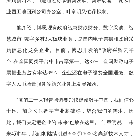
挪到新园区，而是通过持续创新发展、新增动能！”刚从产
业园工地回到公司办公室，叶章明又忙碌起来。
他介绍，博思现有政府智慧财政财务、数字采购、智
慧城市+数字乡村3大板块业务，是国内电子票据和政府采
购信息化龙头企业。目前，博思开发的“政府采购云平
台”在全国同类平台中市占率第一、达35%；全国财政电子
票据业务占有率达85%；企业还在电子缴费全国通缴、数
字人民币场景服务等新兴业务上发展强劲。
“党的二十大报告强调要加快建设数字中国，我们信心
十足。加之长乐数字产业基础好，契合我们的需求。因
此，我们决定把企业的‘未来’也放在这里。”叶章明说，“未
来4到5年，我们将陆续引进3000到5000名高新技术人才，