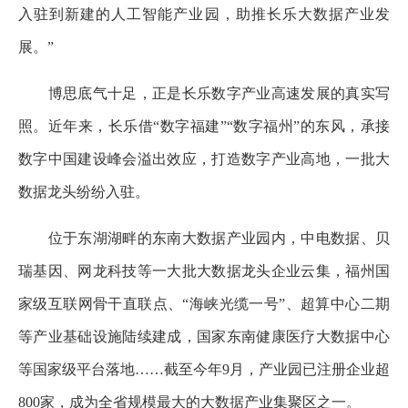
入驻到新建的人工智能产业园，助推长乐大数据产业发
展。”
博思底气十足，正是长乐数字产业高速发展的真实写
照。近年来，长乐借“数字福建”“数字福州”的东风，承接
数字中国建设峰会溢出效应，打造数字产业高地，一批大
数据龙头纷纷入驻。
位于东湖湖畔的东南大数据产业园内，中电数据、贝
瑞基因、网龙科技等一大批大数据龙头企业云集，福州国
家级互联网骨干直联点、“海峡光缆一号”、超算中心二期
等产业基础设施陆续建成，国家东南健康医疗大数据中心
等国家级平台落地……截至今年9月，产业园已注册企业超
800家，成为全省规模最大的大数据产业集聚区之一。