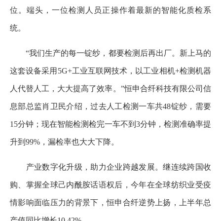
位。端头，一位检测人员正操作着最新的智能化质检系
统。
“我们生产的每一锭纱，都要检测后再出厂。新上马的
这套设备采用5G+工业互联网技术，以工业相机+检测机器
人代替人工，大大提高了效率。”恒申合纤科技有限公司信
息部总监肖卫民介绍，过去人工检测一车共48锭纱，需要
15分钟；现在智能检测检完一车不到3分钟，检测准确率提
升到99%，漏检率也大大下降。
产业数字化升级，助力企业跨越发展。继连续跨国收
购、掌握全球己内酰胺话语权后，今年在全球纺织业受疫
情影响面临压力的背景下，恒申合纤逆势上扬，上半年总
产值同比增长10.42%。