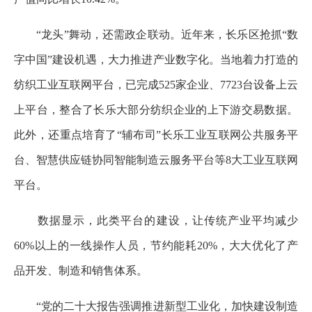
“龙头”舞动，还需政企联动。近年来，长乐区抢抓“数
字中国”建设机遇，大力推进产业数字化。当地着力打造的
纺织工业互联网平台，已完成525家企业、7723台设备上云
上平台，整合了长乐大部分纺织企业的上下游交易数据。
此外，还重点培育了“辅布司”长乐工业互联网公共服务平
台、智慧供应链协同智能制造云服务平台等8大工业互联网
平台。
数据显示，此类平台的建设，让传统产业平均减少
60%以上的一线操作人员，节约能耗20%，大大优化了产
品开发、制造和销售体系。
“党的二十大报告强调推进新型工业化，加快建设制造