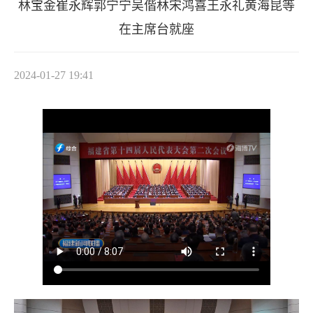
林宝金崔永辉郭宁宁吴偕林宋鸿喜王永礼黄海昆等
在主席台就座
2024-01-27 19:41