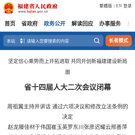
繁體版
|
EN
登录
首页
省政府
政务公开
解读回应
办事服务
互

长者模式
坚定信心乘势而上开拓进取 共同开创新福建建设新局
面
省十四届人大二次会议闭幕
周祖翼主持并讲话 通过六项决议和修改立法条例的
决定
赵龙滕佳材于伟国崔玉英罗东川张彦迟耀云邢善萍