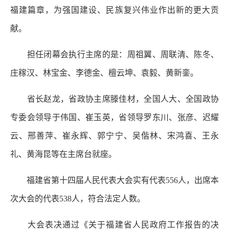
福建篇章，为强国建设、民族复兴伟业作出新的更大贡
献。
担任闭幕会执行主席的是：周祖翼、周联清、陈冬、
庄稼汉、林宝金、李德金、檀云坤、袁毅、黄新銮。
省长赵龙，省政协主席滕佳材，全国人大、全国政协
专委会领导于伟国、崔玉英，省领导罗东川、张彦、迟耀
云、邢善萍、崔永辉、郭宁宁、吴偕林、宋鸿喜、王永
礼、黄海昆等在主席台就座。
福建省第十四届人民代表大会实有代表556人，出席本
次大会的代表538人，符合法定人数。
大会表决通过《关于福建省人民政府工作报告的决