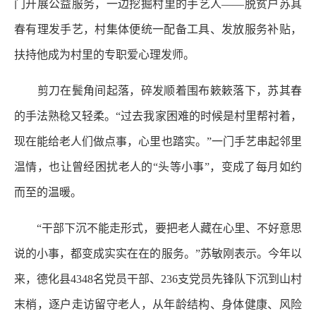
门开展公益服务，一边挖掘村里的手艺人——脱贫户苏其
春有理发手艺，村集体便统一配备工具、发放服务补贴，
扶持他成为村里的专职爱心理发师。
剪刀在鬓角间起落，碎发顺着围布簌簌落下，苏其春
的手法熟稔又轻柔。“过去我家困难的时候是村里帮衬着，
现在能给老人们做点事，心里也踏实。”一门手艺串起邻里
温情，也让曾经困扰老人的“头等小事”，变成了每月如约
而至的温暖。
“干部下沉不能走形式，要把老人藏在心里、不好意思
说的小事，都变成实实在在的服务。”苏敏刚表示。今年以
来，德化县4348名党员干部、236支党员先锋队下沉到山村
末梢，逐户走访留守老人，从年龄结构、身体健康、风险