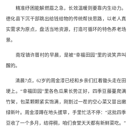
精准纾困能解燃眉之急，长效温暖则要靠内生动力。
德化县下沉干部跳出给钱给物的传统帮扶思路，以老人真
实需求为原点，盘活当地资源，打造可循环的特色养老场
景。
南埕镇许厝村的早晨，是被“幸福田园”里的说笑声叫
醒的。
清晨7点，62岁的周金漆已经和乡亲们扛着锄头走在田
埂上。“幸福田园”里各色瓜果长势正好，四季豆藤蔓爬满
竹架，包菜颗颗紧实饱满，刚割过一茬的空心菜又冒出嫩
绿新叶。周金漆蹲在地头拔草，手里忙活不停：“这批四季
豆收了一个多月，结得稠，咱们食堂天天都有新鲜菜吃。”