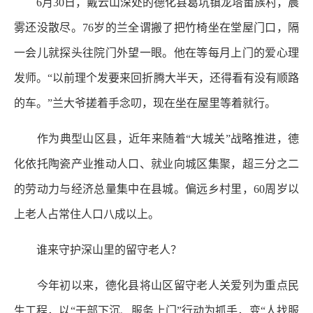
6月30日，戴云山深处的德化县葛坑镇龙塔畲族村，晨
雾还没散尽。76岁的兰全谓搬了把竹椅坐在堂屋门口，隔
一会儿就探头往院门外望一眼。他在等每月上门的爱心理
发师。“以前理个发要来回折腾大半天，还得看有没有顺路
的车。”兰大爷搓着手念叨，现在坐在屋里等着就行。
作为典型山区县，近年来随着“大城关”战略推进，德
化依托陶瓷产业推动人口、就业向城区集聚，超三分之二
的劳动力与经济总量集中在县城。偏远乡村里，60周岁以
上老人占常住人口八成以上。
谁来守护深山里的留守老人？
今年初以来，德化县将山区留守老人关爱列为重点民
生工程，以“干部下沉、服务上门”行动为抓手，变“人找服