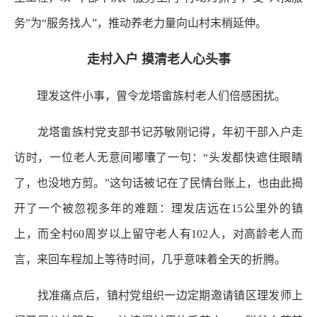
务”为“服务找人”，推动养老力量向山村末梢延伸。
走村入户 摸清老人心头事
理发这件小事，曾令龙塔畲族村老人们倍感困扰。
龙塔畲族村党支部书记苏敏刚记得，年初干部入户走
访时，一位老人无意间嘟囔了一句：“头发都快遮住眼睛
了，也没地方剪。”这句话被记在了民情台账上，也由此揭
开了一个被忽视多年的难题：理发店远在15公里外的镇
上，而全村60周岁以上留守老人有102人，对高龄老人而
言，来回车程加上等待时间，几乎意味着全天的折腾。
找准痛点后，镇村党组织一边定期邀请镇区理发师上