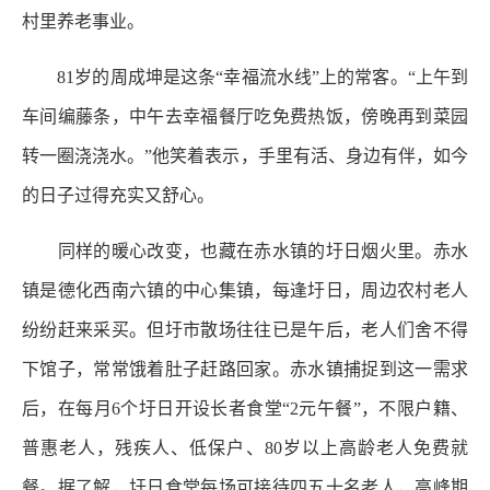
村里养老事业。
81岁的周成坤是这条“幸福流水线”上的常客。“上午到
车间编藤条，中午去幸福餐厅吃免费热饭，傍晚再到菜园
转一圈浇浇水。”他笑着表示，手里有活、身边有伴，如今
的日子过得充实又舒心。
同样的暖心改变，也藏在赤水镇的圩日烟火里。赤水
镇是德化西南六镇的中心集镇，每逢圩日，周边农村老人
纷纷赶来采买。但圩市散场往往已是午后，老人们舍不得
下馆子，常常饿着肚子赶路回家。赤水镇捕捉到这一需求
后，在每月6个圩日开设长者食堂“2元午餐”，不限户籍、
普惠老人，残疾人、低保户、80岁以上高龄老人免费就
餐。据了解，圩日食堂每场可接待四五十名老人，高峰期