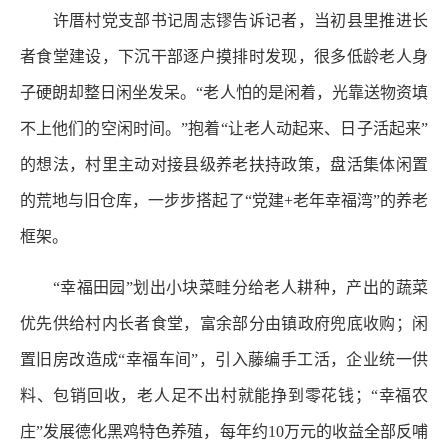
许厝村党支部书记周志镠告诉记者，当初县里推进长
者食堂建设，下沉干部逐户摸排时发现，很多低龄老人身
子硬朗却整日闲坐发呆。“老人怕的是闲着，光靠送物资填
不上他们的空闲时间。”抱着“让老人动起来、日子活起来”
的想法，村里主动对接县级养老扶持政策，盘活集体闲置
的荒地与旧仓库，一步步搭起了“党建+老年幸福湾”的养老
框架。
“幸福田园”划出小块菜畦分给老人耕种，产出的蔬菜
优先供给村内长者食堂，富余部分由镇政府兜底收购；闲
置旧房改造成“幸福车间”，引入藤编手工活，企业统一供
料、包销回收，老人足不出村就能挣到零花钱；“幸福农
庄”发展德化黑鸡特色养殖，每年约10万元的收益全部反哺