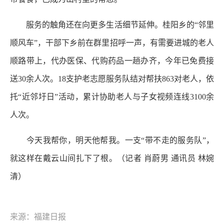
服务的触角还在向更多生活细节延伸。桂阳乡的“邻里
顺风车”，干部下乡前在群里招呼一声，有需要进城的老人
顺路带上，代办医保、代购药品一趟办齐，今年已免费接
送30余人次。18支护老志愿服务队结对帮扶863对老人，依
托“近邻圩日”活动，累计协助老人与子女视频连线3100余
人次。
今天我帮你，明天他帮我。一支“带不走的服务队”，
就这样在戴云山间扎下了根。（记者 肖蔚男 通讯员 林婉
清）
来源：福建日报