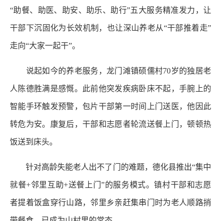
“助餐、助医、助安、助乐、助行”五大服务精准发力，让
干部下沉固化为长效机制，也让深山养老从“干部推着走”
走向“大家一起干”。
说起如今的养老服务，龙门滩镇硕儒村70岁的独居老
人陈德胜满是感慨。此前他突发疾病卧床不起，手腕上的
智能手环触发预警，包片干部第一时间上门送医，他因此
转危为安。康复后，干部和志愿者轮流送餐上门，顿顿热
饭送到床头。
针对高龄失能老人出不了门的难题，德化县推出“集中
就餐+邻里互助+送餐上门”的服务模式。镇村干部和志愿
者提着饭盒穿行山路，邻里乡亲赶集串门时为老人顺路捎
带餐食，已成为山村里的常态。