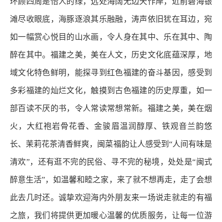
环顾四周是怡人的绿，远处海阔无边天作岸，近前碧海银
滩尽收眼底，海豚逐浪其乐融融，涛声依旧犹在耳边，宛
如一幅赏心悦目的山水画，令人身在其中、乐在其中、陶
醉在其中。福建之美，美在人文，历史文化底蕴深厚，地
域文化特色鲜明，能探寻到红色福建的奋斗基因，感受到
多彩福建的灿烂文化，触摸到古色福建的历史厚重，如一
部百读不厌的书，令人常读常想常新。福建之美，美在烟
火，大红袍岩骨花香、金骏眉温润醇厚、铁观音兰韵悠
长、茉莉花茶清香鲜爽，闽菜福韵让人感受到“人间有味是
清欢”，还有逛不完的民俗、寻不完的秘境，处处是“闽式
醉意生活”，如温馨和睦之家，来了就不想再走，走了会想
此去几时还。诚挚欢迎海内外朋友来一场说走就走的有福
之旅，我们将提供更加暖心温馨的优质服务，让每一位游