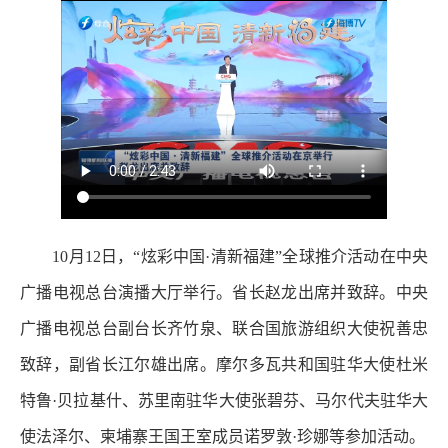
10月12日，“炫彩中国·清新福建”全球推介活动在中央
广播电视总台演播大厅举行。省长赵龙出席并致辞。中央
广播电视总台副台长齐竹泉、联合国旅游组织大使祝善忠
致辞，副省长江尔雄出席。摩尔多瓦共和国驻华大使杜米
特鲁·贝拉基什、苏里南驻华大使张碧芬、马尔代夫驻华大
使法泽尔、柬埔寨王国王室成员诺罗敦·珍娜等参加活动。