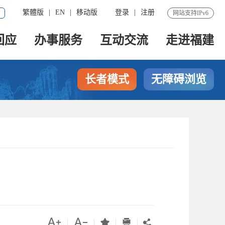
繁體版
|
EN
|
移动版
登录
|
注册
网站支持IPv6
回应
办事服务
互动交流
走进福建
长者模式
无障碍浏览




|
|
|
|
