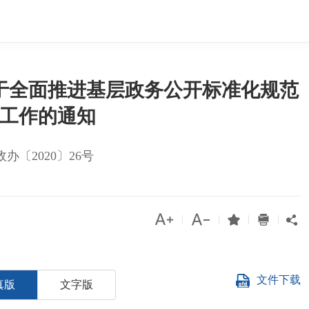
于全面推进基层政务公开标准化规范
工作的通知
政办〔2020〕26号




|
|
|
|

文件下载
真版
文字版