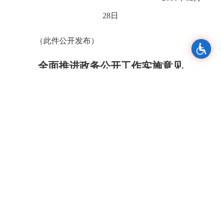
28日
（此件公开发布）
全面推进政务公开工作实施意见
为深入贯彻落实中共中央办公厅、国务院办公厅
《关于全面推进政务公开工作的意见》（中办发
〔2016〕8号）要求，进一步推进决策、执行、管
理、服务、结果“五公开”，加强政策解读，回应社会
关切，健全公开平台，强化组织领导，现提出如下实
施意见。
一、总体要求和目标