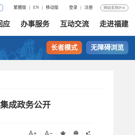
繁體版
|
EN
|
移动版
登录
|
注册
网站支持IPv6
回应
办事服务
互动交流
走进福建
长者模式
无障碍浏览
”集成政务公开




|
|
|
|
