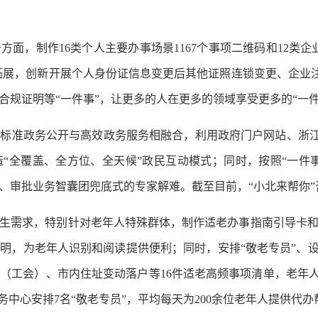
一方面，制作16类个人主要办事场景1167个事项二维码和12类企
拓展，创新开展个人身份证信息变更后其他证照连锁变更、企业注
合规证明等“一件事”，让更多的人在更多的领域享受更多的“一件
标准政务公开与高效政务服务相融合，利用政府门户网站、浙江政
“全覆盖、全方位、全天候”政民互动模式；同时，按照“一件事
、审批业务智囊团兜底式的专家解难。截至目前，“小北来帮你”咨
生需求，特别针对老年人特殊群体，制作适老办事指南引导卡
明，为老年人识别和阅读提供便利；同时，安排“敬老专员”、设
（工会）、市内住址变动落户等16件适老高频事项清单，老年人
务中心安排7名“敬老专员”，平均每天为200余位老年人提供代