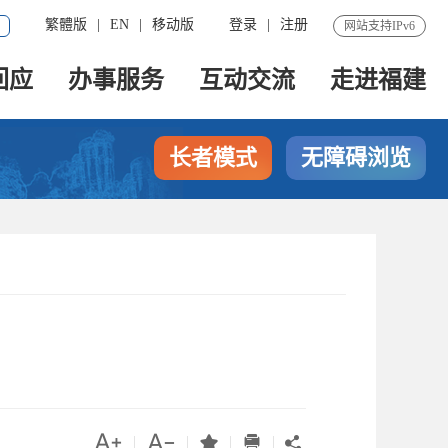
繁體版
|
EN
|
移动版
登录
|
注册
网站支持IPv6
回应
办事服务
互动交流
走进福建
长者模式
无障碍浏览




|
|
|
|
