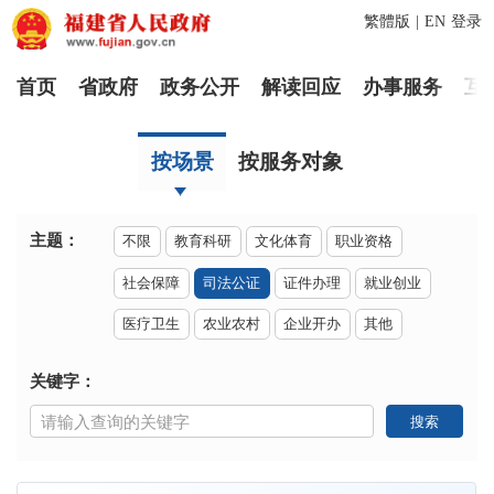
繁體版
|
EN
登录
首页
省政府
政务公开
解读回应
办事服务
互
按场景
按服务对象
主题：
不限
教育科研
文化体育
职业资格
社会保障
司法公证
证件办理
就业创业
医疗卫生
农业农村
企业开办
其他
关键字：
搜索