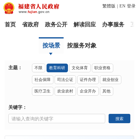
繁體版
|
EN
登录
首页
省政府
政务公开
解读回应
办事服务
互
按场景
按服务对象
主题：
不限
教育科研
文化体育
职业资格
社会保障
司法公证
证件办理
就业创业
医疗卫生
农业农村
企业开办
其他
关键字：
搜索