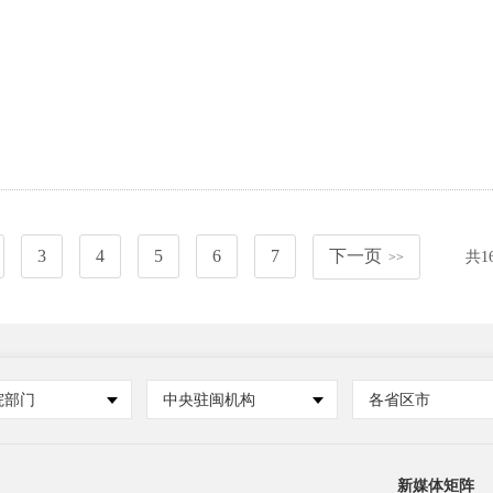
3
4
5
6
7
下一页
共
1
>>
院部门
中央驻闽机构
各省区市
新媒体矩阵