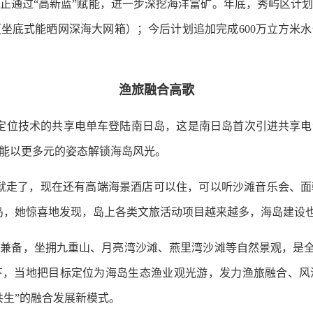
通过“高新蓝”赋能，进一步深挖海洋富矿。年底，秀屿区计划
（坐底式能晒网深海大网箱）；今后计划追加完成600万立方米
渔旅融合高歌
定位技术的共享电单车登陆南日岛，这是南日岛首次引进共享
能以更多元的姿态解锁海岛风光。
走了，现在还有高端海景酒店可以住，可以听沙滩音乐会、面
岛，她惊喜地发现，岛上各类文旅活动项目越来越多，海岛建设
，坐拥九重山、月亮湾沙滩、燕里湾沙滩等自然景观，是全国
下，当地把目标定位为海岛生态渔业观光游，发力渔旅融合、风
共生”的融合发展新模式。