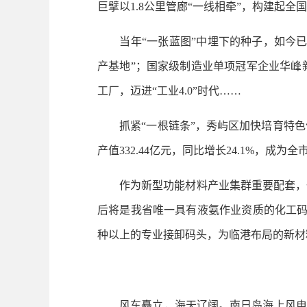
巨擘以1.8公里管廊“一线相牵”，构建起全
当年“一张蓝图”中埋下的种子，如今已
产基地”；国家级制造业单项冠军企业华峰
工厂，迈进“工业4.0”时代……
抓紧“一根链条”，秀屿区加快培育特色优
产值332.44亿元，同比增长24.1%，成
作为新型功能材料产业集群重要配套，一座
后将是我省唯一具有液氨作业资质的化工码
种以上的专业接卸码头，为临港布局的新材
风车矗立，海天辽阔。南日岛海上风电场