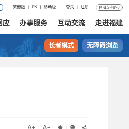
繁體版
|
EN
|
移动版
登录
|
注册
网站支持IPv6
回应
办事服务
互动交流
走进福建
长者模式
无障碍浏览




|
|
|
|
