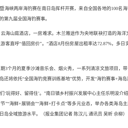
赛暨海峡两岸海钓赛在南日岛挥杆开赛，来自全国各地的100名
的第九届全国海钓赛事。
山庭酒店，一房难求。木兰雅途作为央地联袂打造的海洋文化
客直呼“值回房价”。“酒店8月份房屋出租率达72.87%，多
3个月的夏季沙滩音乐会、烟火秀，一系列清凉文旅项目，带
还将依托“全国海钓竞赛训练基地”优势，开发“海钓赛事+海岛
们‘玩得好、留得住’。”南日镇乡村振兴发展中心主任乐明浚介
节”“海鲜+展销会”“海鲜+打卡点”等多元业态，举办各类海
岛全域旅游水平。（报业集团记者 陈汉儿 通讯员 吴昕 佘柳）