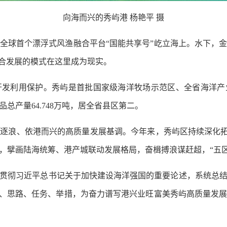
向海而兴的秀屿港 杨艳平 摄
球首个漂浮式风渔融合平台“国能共享号”屹立海上。水下，金
融合发展的模式在这里成为现实。
利用保护。秀屿是首批国家级海洋牧场示范区、全省海洋产业发
品总产量64.748万吨，居全省县区第二。
、依港而兴的高质量发展基调。今年来，秀屿区持续深化拓展
，擘画陆海统筹、港产城联动发展格局，奋楫搏浪谋赶超，“五
彻习近平总书记关于加快建设海洋强国的重要论述，系统总结
标、思路、任务、举措，为奋力谱写港兴业旺富美秀屿高质量发