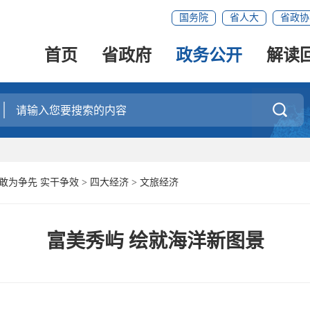
国务院
省人大
省政协
首页
省政府
政务公开
解读

 敢为争先 实干争效
>
四大经济
>
文旅经济
富美秀屿 绘就海洋新图景