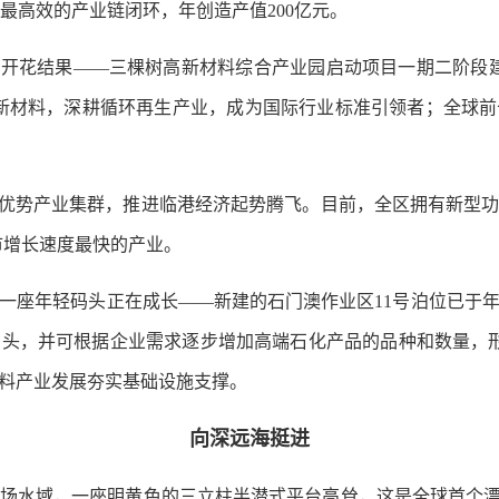
国最高效的产业链闭环，年创造产值200亿元。
开花结果——三棵树高新材料综合产业园启动项目一期二阶段建
新材料，深耕循环再生产业，成为国际行业标准引领者；全球
势产业集群，推进临港经济起势腾飞。目前，全区拥有新型功能材
为全市增长速度最快的产业。
年轻码头正在成长——新建的石门澳作业区11号泊位已于年
头，并可根据企业需求逐步增加高端石化产品的品种和数量，形
料产业发展夯实基础设施支撑。
向深远海挺进
水域，一座明黄色的三立柱半潜式平台高耸，这是全球首个漂浮