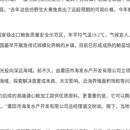
鱼鱼苗。“去年这些仿野生大黄鱼卖出了远超预期的可观价格，今
级出口鲍鱼质量安全示范区，年平均气温19.2℃，气候宜人
国最早开展渔排式规模化养鲍的乡镇，目前已形成成熟的鲍苗
投向深远海域。前不久，由莆田市海发水产开发有限公司立项
海域，探索解决度夏成本高、天灾影响、近海养殖面积饱和等问
后续的高端溏心鲍加工提供优质原料。更重要的是，它可以腾
。”莆田市海发水产开发有限公司总经理骆文树说。眼下，当地政