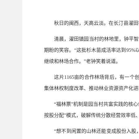
秋日的闽西，天高云淡。在长汀县濯田镇
清晨，濯田镇园当村的林地里，钟平智和
期盼的笑容。“这批杉木苗成活率达到95%
继续和林场合作。”老钟笑着说道。
这片1165亩的合作林场背后，有一个创新
集体林权制度改革、推动林业资源资产化进
“福林票”机制是园当村共富实践的核心创
按股分配”模式，破解传统分散经营效率低
“想不到闲置的山林还能变成股份入股，接