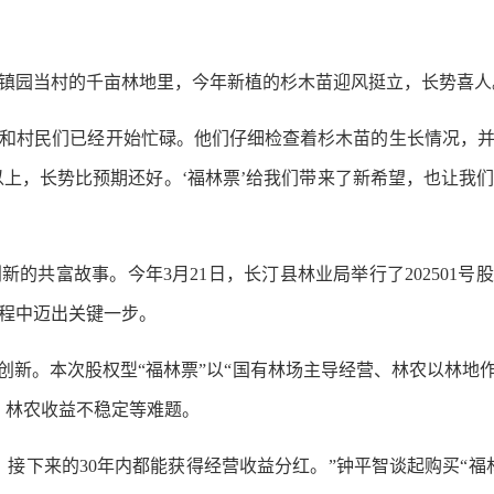
园当村的千亩林地里，今年新植的杉木苗迎风挺立，长势喜人
村民们已经开始忙碌。他们仔细检查着杉木苗的生长情况，并
以上，长势比预期还好。‘福林票’给我们带来了新希望，也让我们
的共富故事。今年3月21日，长汀县林业局举行了202501号
程中迈出关键一步。
新。本次股权型“福林票”以“国有林场主导经营、林农以林地作
、林农收益不稳定等难题。
下来的30年内都能获得经营收益分红。”钟平智谈起购买“福