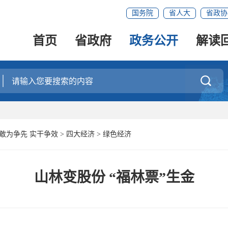
国务院
省人大
省政协
首页
省政府
政务公开
解读

 敢为争先 实干争效
>
四大经济
>
绿色经济
山林变股份 “福林票”生金