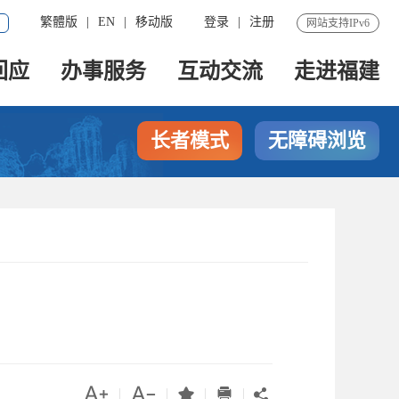
繁體版
|
EN
|
移动版
登录
|
注册
网站支持IPv6
回应
办事服务
互动交流
走进福建
长者模式
无障碍浏览




|
|
|
|
