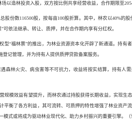
场以造林投资入股，双方按比例共享经营收益，合作期限至2054年
116500股，按每亩100股折算。其中，林农以40%的股份
票”可依法继承、转让、质押，并在合作期内享有分红权。
型“福林票”的推出，为林业资源资本化开辟了新通道。持有
实施登记管理，并为持有人提供质押贷款备案服务。
遇森林火灾、病虫害等不可抗力，收益将按实结算，持有人需共
规模效益有望提升，而林农通过持股获得长期收益，实现生态
设计平衡了各方利益，其可流转、可质押的特性增强了林业资产
一模式或将成为驱动林业现代化、助力乡村振兴的重要引擎。（记