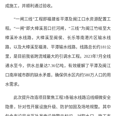
成施工，并顺利通过验收。
“一闸三线”工程即福建省平潭及闽江口水资源配置工
程。“一闸”即大樟溪莒口拦河闸，“三线”为闽江竹岐至大
樟溪补水线路，大樟溪至闽侯、长乐等南港片区输水线
路，以及大樟溪至福清、平潭输水线路，线路总长约181公
里，是目前我省跨流域最大的引调水工程。2023年7月全线
通水至今，供水总量达7.36亿吨，有效缓解了平潭及闽江
口南岸城市群的缺水矛盾，确保供水区内约580万人口的用
水需求。
此次提升改造项目聚焦工程3条输水线路沿线细微安全
隐患，针对性开展设施升级、防护加固及场地规整。其中