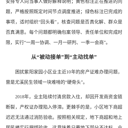
安排专人向当事人做好解释说明；黄色标注正在推进的问
题，严格按照既定时间节点调度推进；绿色标注已完成的
事项，适时组织“回头看”，核查问题是否真化解、群众是
否真满意。每个问题都明确包案领导、责任单位和完成时
限，实行“一周一协调、一月一研判、一季一会商”。
从“被动接单”到“主动找单”
困扰紫阳家园小区业主近10年的房产证难办理问题，
曾是尤溪民生领域一块难啃的“硬骨头”。
2018年，业主陆续付清房款入住，却因开发商资金链
断裂，产权证办理陷入停滞。更棘手的是，小区地下商超
迟迟无法通过消防验收。按照相关规定，地下商超和地上
居民楼实行捆绑验收，这意味着只要地下部分不达标，业