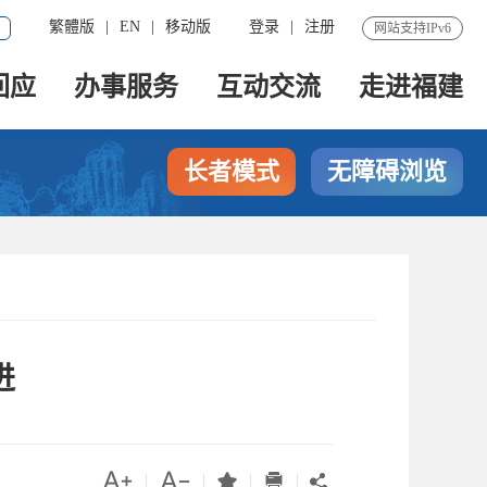
繁體版
|
EN
|
移动版
登录
|
注册
网站支持IPv6
回应
办事服务
互动交流
走进福建
长者模式
无障碍浏览
进




|
|
|
|
