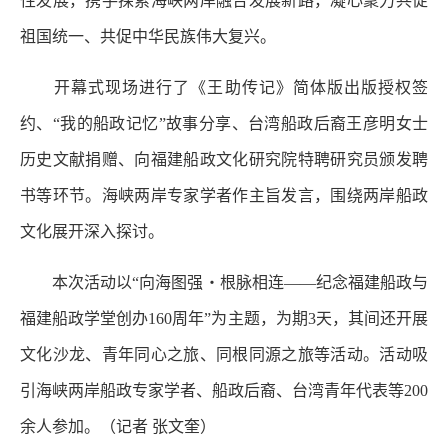
性发展，携手探索海峡两岸融合发展新路，凝心聚力共促
祖国统一、共促中华民族伟大复兴。
开幕式现场进行了《王助传记》简体版出版授权签
约、“我的船政记忆”故事分享、台湾船政后裔王彦明女士
历史文献捐赠、向福建船政文化研究院特聘研究员颁发聘
书等环节。海峡两岸专家学者作主旨发言，围绕两岸船政
文化展开深入探讨。
本次活动以“向海图强・根脉相连——纪念福建船政与
福建船政学堂创办160周年”为主题，为期3天，其间还开展
文化沙龙、青年同心之旅、同根同源之旅等活动。活动吸
引海峡两岸船政专家学者、船政后裔、台湾青年代表等200
余人参加。
（记者 张文奎）