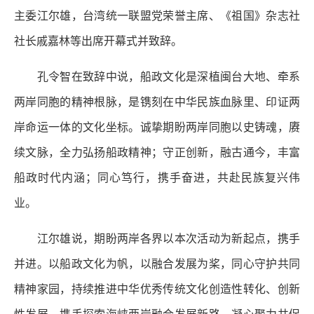
主委江尔雄，台湾统一联盟党荣誉主席、《祖国》杂志社
社长戚嘉林等出席开幕式并致辞。
孔令智在致辞中说，船政文化是深植闽台大地、牵系
两岸同胞的精神根脉，是镌刻在中华民族血脉里、印证两
岸命运一体的文化坐标。诚挚期盼两岸同胞以史铸魂，赓
续文脉，全力弘扬船政精神；守正创新，融古通今，丰富
船政时代内涵；同心笃行，携手奋进，共赴民族复兴伟
业。
江尔雄说，期盼两岸各界以本次活动为新起点，携手
并进。以船政文化为帆，以融合发展为桨，同心守护共同
精神家园，持续推进中华优秀传统文化创造性转化、创新