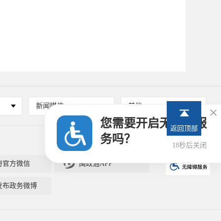
新闻媒体
其他

您需要开启无障碍服
返回顶部
务吗？
17秒后关闭

府官方微信
闽政通APP
发布政务微博