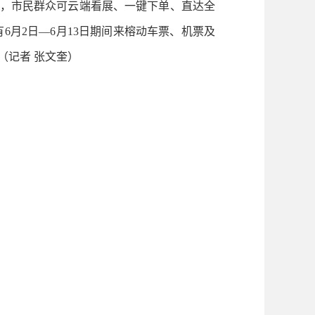
术，市民群众可云端看展、一键下单、直达全
6月2日—6月13日期间来榕动车票、机票及
（记者 张文奎）