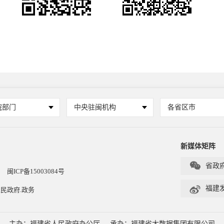
院部门
中央驻闽机构
各省区市
新媒体矩阵

省政
闽ICP备15003084号

福建
民政府.政务
主办：福建省人民政府办公厅
承办：福建省大数据集团有限公司