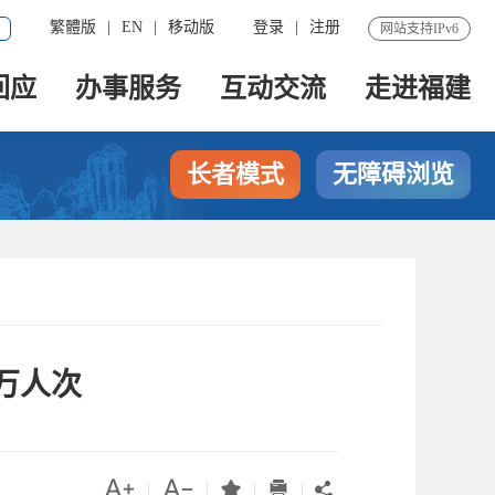
繁體版
|
EN
|
移动版
登录
|
注册
网站支持IPv6
回应
办事服务
互动交流
走进福建
长者模式
无障碍浏览
7万人次




|
|
|
|
