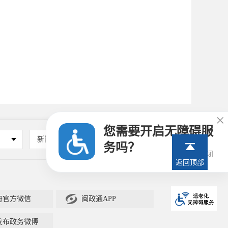

您需要开启无障碍服
新闻媒体
其他
务吗？
17秒后关闭
返回顶部

府官方微信
闽政通APP
发布政务微博