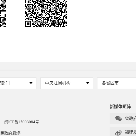
院部门
中央驻闽机构
各省区市
新媒体矩阵

省政
闽ICP备15003084号

福建
民政府.政务